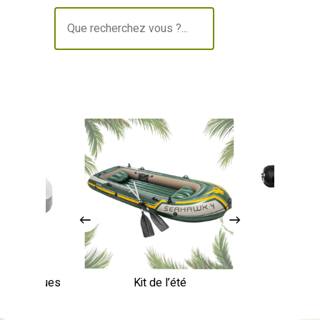
🔍
lectroniques
Kit de l’été
Out