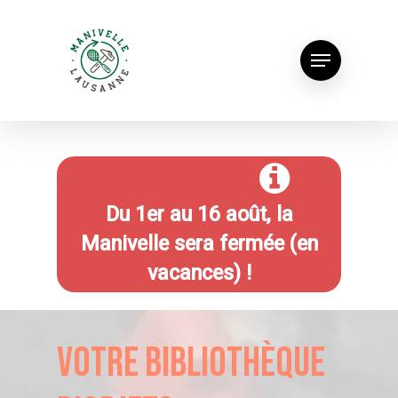
D
u 1er au 16 août,
la
Manivelle sera fermée (en
vacances) !
Votre bibliothèque